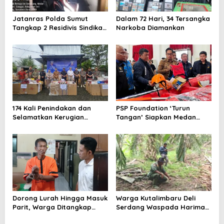
o
Jatanras Polda Sumut
Dalam 72 Hari, 34 Tersangka
s
Tangkap 2 Residivis Sindikat
Narkoba Diamankan
Curanmor Beraksi Puluhan
Kali
174 Kali Penindakan dan
PSP Foundation ‘Turun
Selamatkan Kerugian
Tangan’ Siapkan Medan
Negara BC Sibolga
Hadapi Ancaman Banjir
Musnahkan Barang Bukti
Rob
Kepabeanan dan Cukai
Dorong Lurah Hingga Masuk
Warga Kutalimbaru Deli
Parit, Warga Ditangkap
Serdang Waspada Harimau
Polisi
Masuk Ladang