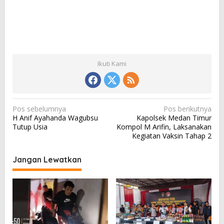
Ikuti Kami
N
Pos sebelumnya
Pos berikutnya
H Anif Ayahanda Wagubsu
Kapolsek Medan Timur
a
Tutup Usia
Kompol M Arifin, Laksanakan
v
Kegiatan Vaksin Tahap 2
i
Jangan Lewatkan
g
a
s
i
p