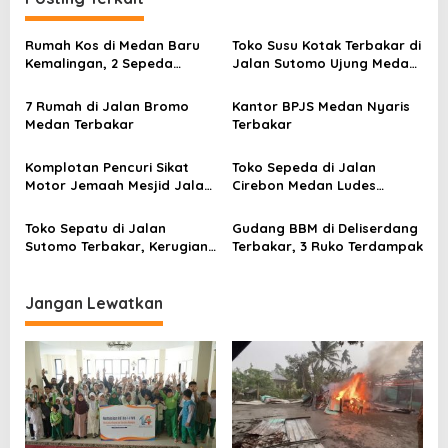
g
a
Rumah Kos di Medan Baru
Toko Susu Kotak Terbakar di
s
Kemalingan, 2 Sepeda
Jalan Sutomo Ujung Medan,
Motor Lenyap
Korban Selamat
i
7 Rumah di Jalan Bromo
Kantor BPJS Medan Nyaris
p
Medan Terbakar
Terbakar
o
s
Komplotan Pencuri Sikat
Toko Sepeda di Jalan
Motor Jemaah Mesjid Jalan
Cirebon Medan Ludes
Sei Serayu Medan
Terbakar
Toko Sepatu di Jalan
Gudang BBM di Deliserdang
Sutomo Terbakar, Kerugian
Terbakar, 3 Ruko Terdampak
Miliaran Rupiah
Jangan Lewatkan