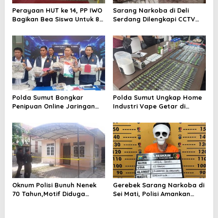
Perayaan HUT ke 14, PP IWO
Sarang Narkoba di Deli
Bagikan Bea Siswa Untuk 8
Serdang Dilengkapi CCTV
Siswa SD Muhammadiyah 16
dan HT, Polisi Ringkus 1
Jaksel
Orang
Polda Sumut Bongkar
Polda Sumut Ungkap Home
Penipuan Online Jaringan
Industri Vape Getar di
Internasional, Diduga Raup
Sunggal
Rp 6,7 Miliar
Oknum Polisi Bunuh Nenek
Gerebek Sarang Narkoba di
70 Tahun,Motif Diduga
Sei Mati, Polisi Amankan
Gagal Pinjam Rp 50 Juta
Pengedar Sabu