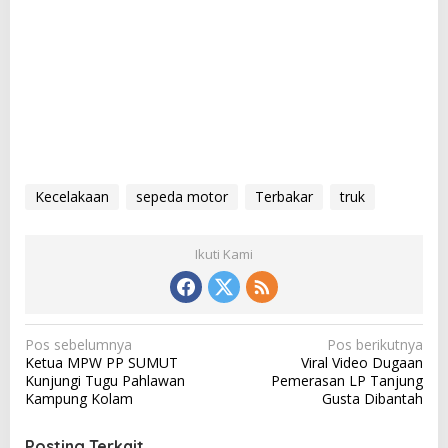
Kecelakaan
sepeda motor
Terbakar
truk
Ikuti Kami
N
Pos sebelumnya
Pos berikutnya
Ketua MPW PP SUMUT
Viral Video Dugaan
a
Kunjungi Tugu Pahlawan
Pemerasan LP Tanjung
v
Kampung Kolam
Gusta Dibantah
i
Posting Terkait