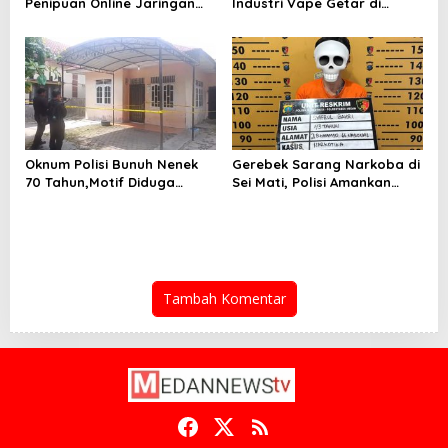
Penipuan Online Jaringan
Industri Vape Getar di
Internasional, Diduga Raup
Sunggal
Rp 6,7 Miliar
Oknum Polisi Bunuh Nenek
Gerebek Sarang Narkoba di
70 Tahun,Motif Diduga
Sei Mati, Polisi Amankan
Gagal Pinjam Rp 50 Juta
Pengedar Sabu
Tambah Komentar