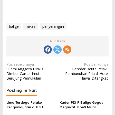
balige
nakes
penyerangan
Ikuti Kami
N
Pos sebelumnya
Pos berikutnya
Suami Anggota DPRD
Beredar Berita Pelaku
a
Direbut Camat Imut
Pembunuhan Pria di Hotel
v
Berujung Pemukulan
Hawai Ditangkap
i
Posting Terkait
g
a
Lima Terduga Pelaku
Kader PDI P Balige Gugat
s
Penganiayaan di RSU
Megawati Rp40 Miliar
Bandung Diperiksa
i