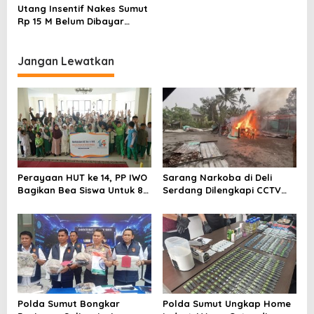
Utang Insentif Nakes Sumut
p
Rp 15 M Belum Dibayar
o
Kemenkes
s
Jangan Lewatkan
Perayaan HUT ke 14, PP IWO
Sarang Narkoba di Deli
Bagikan Bea Siswa Untuk 8
Serdang Dilengkapi CCTV
Siswa SD Muhammadiyah 16
dan HT, Polisi Ringkus 1
Jaksel
Orang
Polda Sumut Bongkar
Polda Sumut Ungkap Home