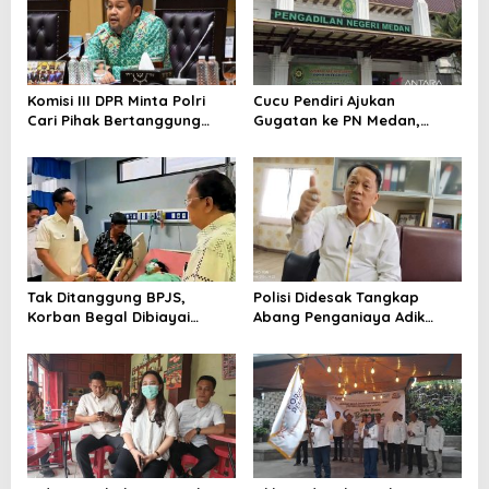
Komisi III DPR Minta Polri
Cucu Pendiri Ajukan
Cari Pihak Bertanggung
Gugatan ke PN Medan,
Jawab di Korupsi Batu Bara
Terkait Sengketa Lahan YP
yang Picu Blackout
Parulian
Tak Ditanggung BPJS,
Polisi Didesak Tangkap
Korban Begal Dibiayai
Abang Penganiaya Adik
Pemko Medan
Kandung