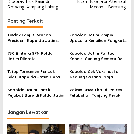
Ditabrak Truk Pasir di
Hutan Buka Jalur Alternatif
v
Simpang Kampung Lalang
Medan – Berastagi
i
Posting Terkait
g
a
Tindak Lanjuti Arahan
Kapolda Jatim Pimpin
s
Presiden, Kapolda Jatim
Upacara Kenaikan Pangkat
Berikan Instruksi
4008 Personel Polda Jatim
i
Penanganan Covid-19
750 Bintara SPN Polda
Kapolda Jatim Pantau
p
Jatim Dilantik
Kondisi Gunung Semeru Dari
o
Udara
s
Tutup Turnamen Pencak
Kapolda Cek Vaksinasi di
Silat, Kapolda Jatim Harap
Gedung Sasana Praja
Tidak ada Lagi Konflik
Ponorogo
Kapolda Jatim Lantik
Vaksin Drive Thru di Polres
Pejabat Baru di Polda Jatim
Pelabuhan Tanjung Perak
Jangan Lewatkan