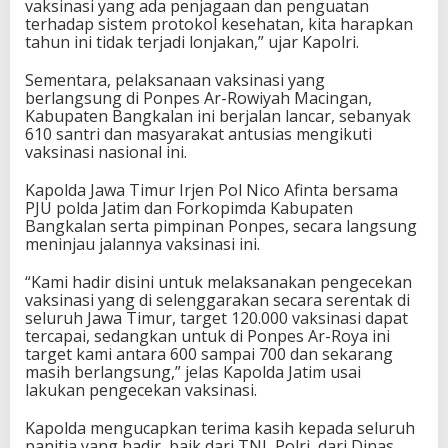
vaksinasi yang ada penjagaan dan penguatan
terhadap sistem protokol kesehatan, kita harapkan
tahun ini tidak terjadi lonjakan,” ujar Kapolri.
Sementara, pelaksanaan vaksinasi yang
berlangsung di Ponpes Ar-Rowiyah Macingan,
Kabupaten Bangkalan ini berjalan lancar, sebanyak
610 santri dan masyarakat antusias mengikuti
vaksinasi nasional ini.
Kapolda Jawa Timur Irjen Pol Nico Afinta bersama
PJU polda Jatim dan Forkopimda Kabupaten
Bangkalan serta pimpinan Ponpes, secara langsung
meninjau jalannya vaksinasi ini.
“Kami hadir disini untuk melaksanakan pengecekan
vaksinasi yang di selenggarakan secara serentak di
seluruh Jawa Timur, target 120.000 vaksinasi dapat
tercapai, sedangkan untuk di Ponpes Ar-Roya ini
target kami antara 600 sampai 700 dan sekarang
masih berlangsung,” jelas Kapolda Jatim usai
lakukan pengecekan vaksinasi.
Kapolda mengucapkan terima kasih kepada seluruh
panitia yang hadir, baik dari TNI, Polri, dari Dinas