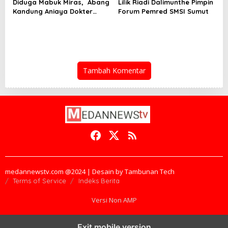
Diduga Mabuk Miras, Abang
Lilik Riadi Dalimunthe Pimpin
Kandung Aniaya Dokter
Forum Pemred SMSI Sumut
Kecantikan
Tambah Komentar
medannewstv.com @2024 | Desain by Tambunan Tech
Terms of Service
Indeks Berita
Versi Non AMP
Exit mobile version