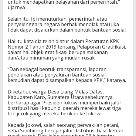
untuk mendapatkan pelayanan dari pemerintah,”
ujarnya
Selain itu, Ipi menuturkan, pemerintah atau
penyelenggara negara berhak menolak atau jika
tidak dapat disalurkan dalam bentuk bantuan sosial.
Hal itu kata dia telah diatur dalam Peraturan KPK
Nomor 2 Tahun 2019 tentang Pelaporan Gratifikasi,
dalam hal objek gratifikasi berupa makanan
dan/atau minuman yang mudah rusak.
“Dan sebagai bentuk transparansi, laporan
penolakan atau penyaluran bantuan sosial
kemudian dapat disampaikan kepada KPK,” katanya.
Diketahui, warga Desa Liang Melas Datas,
Kabupaten Karo, Sumatera Utara sebelumnya
berharap agar Presiden Jokowi memperbaiki jalur
distribusi hasil kebun di daerah mereka lewat tiga
ton jeruk yang mereka berikan ke Jokowi.
Kepada Jokowi, salah seorang perwakilan petani,
Setia Sembiring berujar jalur distribusi hasil kebun
rusak parah. Dari jalan sepanjang 36 kilometer,