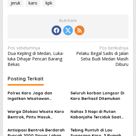
jeruk
karo
kpk
Ikuti Kami
N
Pos sebelumnya
Pos berikutnya
Dua Kepling di Medan, Luka-
Pelaku Begal Sadis di Jalan
a
luka Dihajar Pencari Barang
Setia Budi Medan Masih
v
Bekas
Diburu
i
Posting Terkait
g
a
Polres Karo Jaga dan
Seluruh korban Longsor Di
s
Ingatkan Wisatawan
Karo Berhasil Ditemukan
Dilokasi Rawan Longsor
i
Warga Dilokasi Wisata Karo
Nahas 3 Napi di Rutan
p
Bentrok, Pintu Masuk
Kabanjahe Terciduk Saat
o
Sidebuk debuk Ditutup
akan Edarkan Sabu
s
Antisipasi Bentrok Berdarah
Tebing Runtuh di Lau
Puncak 2000 Siosar Lahan
Sungsang Karo, 3 Rumah