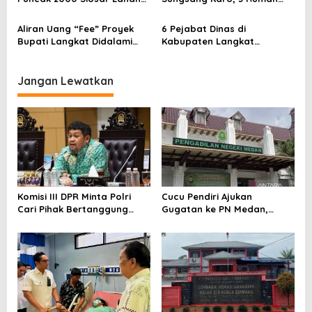
Diukur
Tertimpa
Aliran Uang “Fee” Proyek
6 Pejabat Dinas di
Bupati Langkat Didalami
Kabupaten Langkat
KPK
Diperiksa KPK
Jangan Lewatkan
Komisi III DPR Minta Polri
Cucu Pendiri Ajukan
Cari Pihak Bertanggung
Gugatan ke PN Medan,
Jawab di Korupsi Batu Bara
Terkait Sengketa Lahan YP
yang Picu Blackout
Parulian