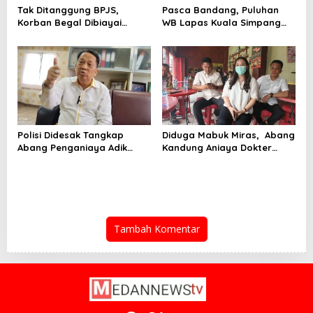
Tak Ditanggung BPJS,
Pasca Bandang, Puluhan
Korban Begal Dibiayai
WB Lapas Kuala Simpang
Pemko Medan
Yang Sempat Kabur Telah
Kembali
Polisi Didesak Tangkap
Diduga Mabuk Miras, Abang
Abang Penganiaya Adik
Kandung Aniaya Dokter
Kandung
Kecantikan
Tambah Komentar