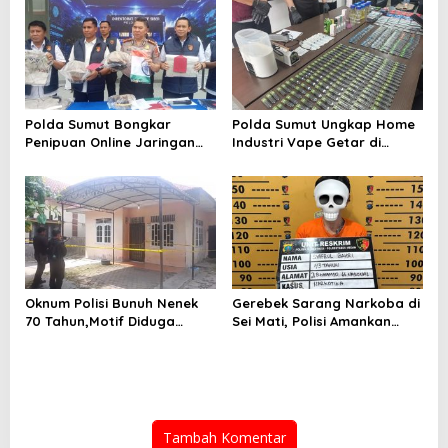
Polda Sumut Bongkar
Polda Sumut Ungkap Home
Penipuan Online Jaringan
Industri Vape Getar di
Internasional, Diduga Raup
Sunggal
Rp 6,7 Miliar
Oknum Polisi Bunuh Nenek
Gerebek Sarang Narkoba di
70 Tahun,Motif Diduga
Sei Mati, Polisi Amankan
Gagal Pinjam Rp 50 Juta
Pengedar Sabu
Tambah Komentar