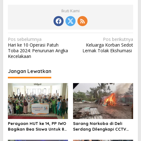
Ikuti Kami
N
Pos sebelumnya
Pos berikutnya
Hari ke 10 Operasi Patuh
Keluarga Korban Sedot
a
Toba 2024: Penurunan Angka
Lemak Tolak Ekshumasi
v
Kecelakaan
i
Jangan Lewatkan
g
a
s
i
p
o
Perayaan HUT ke 14, PP IWO
Sarang Narkoba di Deli
s
Bagikan Bea Siswa Untuk 8
Serdang Dilengkapi CCTV
Siswa SD Muhammadiyah 16
dan HT, Polisi Ringkus 1
Jaksel
Orang