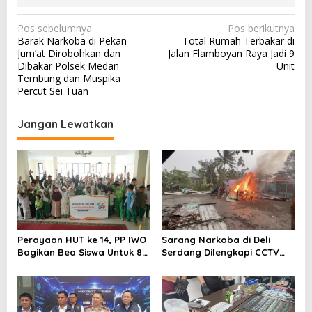
N
Pos sebelumnya
Pos berikutnya
Barak Narkoba di Pekan
Total Rumah Terbakar di
a
Jum’at Dirobohkan dan
Jalan Flamboyan Raya Jadi 9
v
Dibakar Polsek Medan
Unit
Tembung dan Muspika
i
Percut Sei Tuan
g
a
Jangan Lewatkan
s
i
p
o
s
Perayaan HUT ke 14, PP IWO
Sarang Narkoba di Deli
Bagikan Bea Siswa Untuk 8
Serdang Dilengkapi CCTV
Siswa SD Muhammadiyah 16
dan HT, Polisi Ringkus 1
Jaksel
Orang