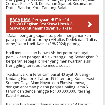
Cermai, Pasar VIII, Kelurahan Sijambi, Kecamatan
Datuk Bandar, Kota Tanjung Balai.
BACA JUGA
Perayaan HUT ke 14,
PP IWO Bagikan Bea Siswa Untuk 8
Siswa SD Muhammadiyah 16 Jaksel
“Dalam pengungkapan itu, polisi mengamankan
para pelaku di antaranya AH alias Dedek dan R alias
Anne,” kata Hadi, Kamis (8/8/2024) petang.
Hadi menjelaskan bahwa AH berperan sebagai
pemilik dan pengepul sisik trenggiling. Sedangkan R
berperan sebagai briker yang menawarkan sisik
trenggiling tersebut ke media sosial.
“Keduanya kini terancam pasal 40 ayat Undang-
Undang Nomor 5 Tahun 1990 tentang Konservasi
Sumber Daya Alam Hayati dan Ekosistemnya,
dengan ancaman pidana penjara paling lama 5
tahun dan denda hingga Rp100.000.000,” terang
Kabid Humas.
Barang bukti yang diamankan adalah 18 karung