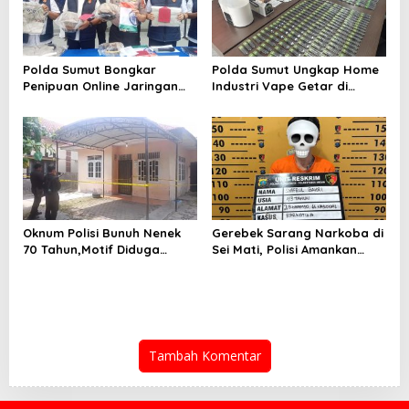
Polda Sumut Bongkar
Polda Sumut Ungkap Home
Penipuan Online Jaringan
Industri Vape Getar di
Internasional, Diduga Raup
Sunggal
Rp 6,7 Miliar
Oknum Polisi Bunuh Nenek
Gerebek Sarang Narkoba di
70 Tahun,Motif Diduga
Sei Mati, Polisi Amankan
Gagal Pinjam Rp 50 Juta
Pengedar Sabu
Tambah Komentar