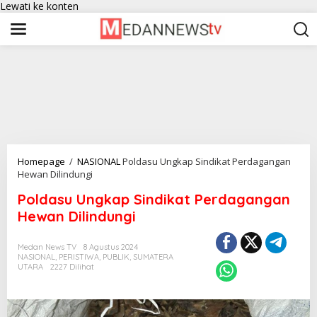
Lewati ke konten
Homepage
/
NASIONAL
Poldasu Ungkap Sindikat Perdagangan
Hewan Dilindungi
Poldasu Ungkap Sindikat Perdagangan
Hewan Dilindungi
Medan News TV
8 Agustus 2024
NASIONAL
,
PERISTIWA
,
PUBLIK
,
SUMATERA
UTARA
2227 Dilihat