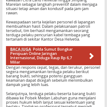
kawasan Citra Land Helvetia hingga Simpang
Marelan sebagai langkah preventif dalam menjaga
situasi tetap aman dan kondusif pada jam-jam
rawan.
Kewaspadaan serta kejelian personel di lapangan
membuahkan hasil. Dalam pelaksanaan patroli
tersebut, tim berhasil mengamankan seorang
terduga pelaku pencurian kabel tembaga yang
tertanam di sekitar Kantor Desa Helvetia.
BACA JUGA
Polda Sumut Bongkar
Penipuan Online Jaringan
Internasional, Diduga Raup Rp 6,7
Miliar
Dengan respons cepat, tegas, dan terukur, personel
segera mengamankan terduga pelaku berikut
barang bukti, sehingga potensi gangguan
keamanan dapat dicegah sebelum menimbulkan
dampak yang lebih luas.
Selanjutnya, terduga pelaku beserta barang bukti
dibawa ke Polsek Medan Labuhan guna menjalani
proses hukum lebih lanjut sesuai ketentuan yang
berlaku. Tindakan profesional tersebut menjadi