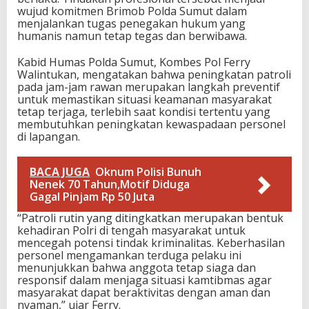
wujud komitmen Brimob Polda Sumut dalam
menjalankan tugas penegakan hukum yang
humanis namun tetap tegas dan berwibawa.
Kabid Humas Polda Sumut, Kombes Pol Ferry
Walintukan, mengatakan bahwa peningkatan patroli
pada jam-jam rawan merupakan langkah preventif
untuk memastikan situasi keamanan masyarakat
tetap terjaga, terlebih saat kondisi tertentu yang
membutuhkan peningkatan kewaspadaan personel
di lapangan.
BACA JUGA
Oknum Polisi Bunuh
Nenek 70 Tahun,Motif Diduga
Gagal Pinjam Rp 50 Juta
“Patroli rutin yang ditingkatkan merupakan bentuk
kehadiran Polri di tengah masyarakat untuk
mencegah potensi tindak kriminalitas. Keberhasilan
personel mengamankan terduga pelaku ini
menunjukkan bahwa anggota tetap siaga dan
responsif dalam menjaga situasi kamtibmas agar
masyarakat dapat beraktivitas dengan aman dan
nyaman,” ujar Ferry.