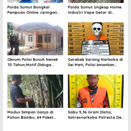
o
Polda Sumut Bongkar
Polda Sumut Ungkap Home
s
Penipuan Online Jaringan
Industri Vape Getar di
Internasional, Diduga Raup
Sunggal
Rp 6,7 Miliar
Oknum Polisi Bunuh Nenek
Gerebek Sarang Narkoba di
70 Tahun,Motif Diduga
Sei Mati, Polisi Amankan
Gagal Pinjam Rp 50 Juta
Pengedar Sabu
Modus Simpan Ganja di
Sabu 9,36 Gram Disita,
Pohon Bambu, 64 Paket
Satresnarkoba Polresta Deli
Disita
Serdang Tangkap Pria Asal
Sergai