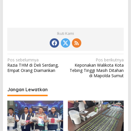
Ikuti Kami
N
Pos sebelumnya
Pos berikutnya
Razia THM di Deli Serdang,
Keponakan Walikota Kota
a
Empat Orang Diamankan
Tebing Tinggi Masih Ditahan
v
di Mapolda Sumut
i
Jangan Lewatkan
g
a
s
i
p