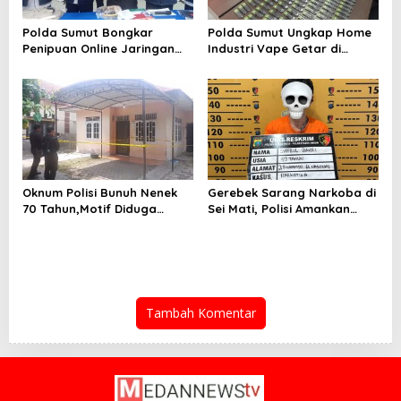
Polda Sumut Bongkar
Polda Sumut Ungkap Home
Penipuan Online Jaringan
Industri Vape Getar di
Internasional, Diduga Raup
Sunggal
Rp 6,7 Miliar
Oknum Polisi Bunuh Nenek
Gerebek Sarang Narkoba di
70 Tahun,Motif Diduga
Sei Mati, Polisi Amankan
Gagal Pinjam Rp 50 Juta
Pengedar Sabu
Tambah Komentar