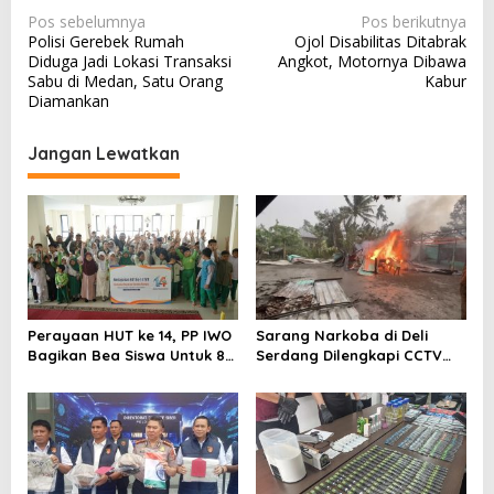
N
Pos sebelumnya
Pos berikutnya
Polisi Gerebek Rumah
Ojol Disabilitas Ditabrak
a
Diduga Jadi Lokasi Transaksi
Angkot, Motornya Dibawa
v
Sabu di Medan, Satu Orang
Kabur
Diamankan
i
g
Jangan Lewatkan
a
s
i
p
o
s
Perayaan HUT ke 14, PP IWO
Sarang Narkoba di Deli
Bagikan Bea Siswa Untuk 8
Serdang Dilengkapi CCTV
Siswa SD Muhammadiyah 16
dan HT, Polisi Ringkus 1
Jaksel
Orang