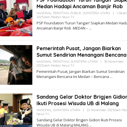
Medan Hadapi Ancaman Banjir Rob
NASIONAL
,
PERISTIWA
,
PUBLIK
,
SUMATERA UTARA
|
1 Dese
2025
Oleh
Medan News TV
PSP Foundation ‘Turun Tangan’ Siapkan Medan Had
Ancaman Banjir Rob MEDAN –
Pemerintah Pusat, Jangan Biarkan
Sumut Sendirian Menangani Bencana 
NASIONAL
,
PERISTIWA
,
SUMATERA UTARA
|
30 November
2025
Oleh
Medan News TV
Pemerintah Pusat, Jangan Biarkan Sumut Sendirian
Menangani Bencana Ini Medan – Bencana
Sandang Gelar Doktor Brigjen Gidio
Ikuti Prosesi Wisuda UB di Malang
NASIONAL
,
SUMATERA UTARA
|
22 November 2025
Oleh
Me
News TV
Sandang Gelar Doktor Brigjen Gidion Ikuti Prosesi
Wisuda UB di Malang MALANG