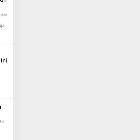
mber
api
Ini
n
dan