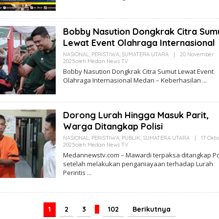
Bobby Nasution Dongkrak Citra Sum
Lewat Event Olahraga Internasional
NASIONAL
,
PERISTIWA
,
SUMATERA UTARA
|
20 November
2025
Oleh
Medan News TV
Bobby Nasution Dongkrak Citra Sumut Lewat Event
Olahraga Internasional Medan – Keberhasilan
Dorong Lurah Hingga Masuk Parit,
Warga Ditangkap Polisi
NASIONAL
,
PERISTIWA
,
PUBLIK
,
SUMATERA UTARA
|
17 Okt
2025
Oleh
Medan News TV
Medannewstv.com – Mawardi terpaksa ditangkap Pol
setelah melakukan penganiayaan terhadap Lurah
Perintis
1
2
3
…
102
Berikutnya