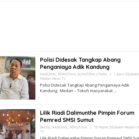
Polisi Didesak Tangkap Abang
Penganiaya Adik Kandung
NASIONAL
,
PERISTIWA
,
SUMATERA UTARA
|
1 April 2026
Ole
Medan News TV
Polisi Didesak Tangkap Abang Penganiaya Adik
Kandung Medan – Tokoh masyarakat
Lilik Riadi Dalimunthe Pimpin Forum
Pemred SMSI Sumut
Berita
,
NASIONAL
,
PERISTIWA
|
15 Maret 2026
Oleh
Medan N
TV
Lilik Riadi Dalimunthe Pimpin Forum Pemred SMSI S