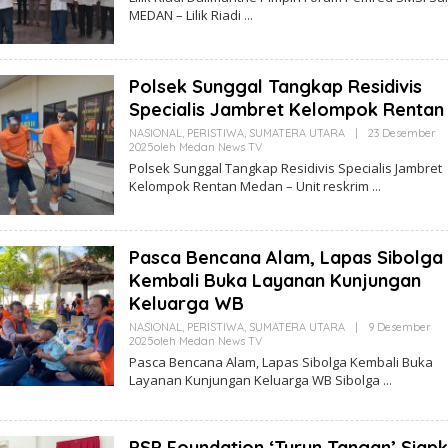
MEDAN – Lilik Riadi
Polsek Sunggal Tangkap Residivis
Specialis Jambret Kelompok Rentan
NASIONAL
,
PERISTIWA
,
SUMATERA UTARA
|
23 Desember
2025
Oleh
Medan News TV
Polsek Sunggal Tangkap Residivis Specialis Jambret
Kelompok Rentan Medan – Unit reskrim
Pasca Bencana Alam, Lapas Sibolga
Kembali Buka Layanan Kunjungan
Keluarga WB
NASIONAL
,
PERISTIWA
,
SUMATERA UTARA
|
9 Desember
2025
Oleh
Medan News TV
Pasca Bencana Alam, Lapas Sibolga Kembali Buka
Layanan Kunjungan Keluarga WB Sibolga
PSP Foundation ‘Turun Tangan’ Siap