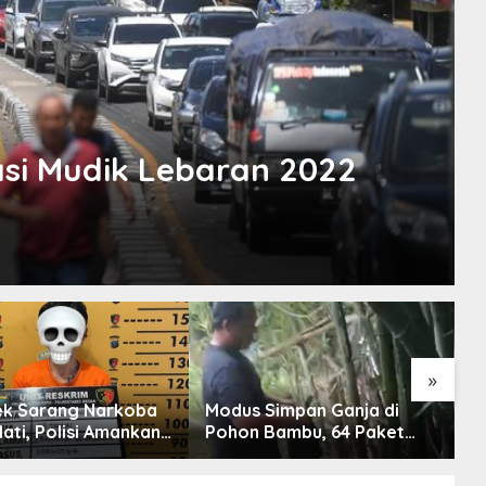
si Mudik Lebaran 2022
»
k Sarang Narkoba
Modus Simpan Ganja di
S
Mati, Polisi Amankan
Pohon Bambu, 64 Paket
S
ar Sabu
Disita
D
A