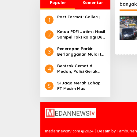
Populer
Komentar
banyak
Post Format: Gallery
1
Ketua PDFI Jatim : Hasil
2
Sampel Toksikologi Dua
Korban Kanjuruhan
Tidak Terdeteksi
Penerapan Parkir
3
Adanya Gas Air Mata
Berlangganan Mulai 1
Juli 2024, Motor Rp90
Ribu/ Tahun
Bentrok Gemot di
4
Medan, Polisi Gerak
Cepat 11 Ditangkap
Si Jago Merah Lahap
5
PT Musim Mas
medannewstv.com @2024 | Desain by Tambunan