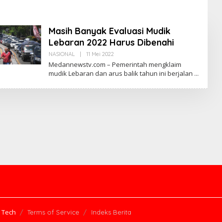
Masih Banyak Evaluasi Mudik
Lebaran 2022 Harus Dibenahi
NASIONAL
|
11 Mei 2022
O
L
Medannewstv.com – Pemerintah mengklaim
E
mudik Lebaran dan arus balik tahun ini berjalan
H
M
E
D
A
N
N
E
W
S
T
V
 Tech
Terms of Service
Indeks Berita