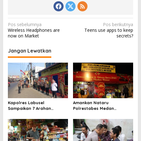
N
Pos sebelumnya
Pos berikutnya
Wireless Headphones are
Teens use apps to keep
a
now on Market
secrets?
v
i
Jangan Lewatkan
g
a
s
i
p
o
Kapolres Labusel
Amankan Nataru
Sampaikan 7 Arahan
Polrestabes Medan
s
kepada Petugas Pos Pam
Siagakan 980 Personel dan
14 Pos Pengamanan