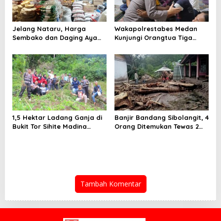
Jelang Nataru, Harga
Wakapolrestabes Medan
Sembako dan Daging Ayam
Kunjungi Orangtua Tiga
Melonjak
Abang Adik Korban
Penikaman
1,5 Hektar Ladang Ganja di
Banjir Bandang Sibolangit, 4
Bukit Tor Sihite Madina
Orang Ditemukan Tewas 2
Dimusnahkan
Hilang
Tambah Komentar