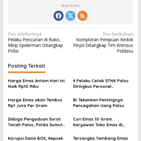
Ikuti Kami
N
Pos sebelumnya
Pos berikutnya
Pelaku Pencurian di Ruko,
Komplotan Penipuan Kedok
a
Mirip Spiderman Ditangkap
Pinjol Ditangkap Tim Krimsus
v
Polisi
Poldasu
i
Posting Terkait
g
a
Harga Emas Antam Hari Ini
4 Pelaku Cetak STNK Palsu
s
Naik Rp10 Ribu
Diringkus Personel
Polrestabes Medan
i
Harga Emas akan Tembus
BI Tekankan Pentingnya
p
Rp1 Juta Per Gram
Pencegahan Uang Palsu
o
s
Diduga Pengaduan Surat
Curi Emas 10 Gram
Tanah Palsu, Polda Sumut
Karyawan Toko Emas di
Asistensi Penyidik Polres
Tamora Diringkus
Labuhanbatu
Korupsi Dana BOS, Kepsek
Tersangka Tambang Emas