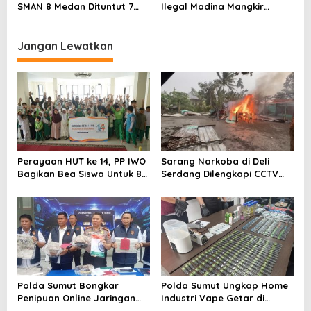
SMAN 8 Medan Dituntut 7
Ilegal Madina Mangkir
Tahun
Diperiksa
Jangan Lewatkan
Perayaan HUT ke 14, PP IWO
Sarang Narkoba di Deli
Bagikan Bea Siswa Untuk 8
Serdang Dilengkapi CCTV
Siswa SD Muhammadiyah 16
dan HT, Polisi Ringkus 1
Jaksel
Orang
Polda Sumut Bongkar
Polda Sumut Ungkap Home
Penipuan Online Jaringan
Industri Vape Getar di
Internasional, Diduga Raup
Sunggal