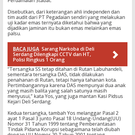
Perdamaian Stabat.
Disebutkan, dari keterangan ahli independen dan
tim audit dari PT Pegadaian sendiri yang melakukan
uji kadar emas ternyata diketahui bahwa yang
dijadikan jaminan itu bukan emas melainkan emas
palsu.
BACA JUGA
Sarang Narkoba di Deli
Serdang Dilengkapi CCTV dan HT,
Polisi Ringkus 1 Orang
“Tersangka SS tetap ditahan di Rutan Labuhandeli,
sementara tersangka DAS, tidak dilakukan
penahanan di Rutan, tetapi hanya tahanan kota.
Pertimbangannya karena DAS mempunyai dua anak
yang masih balita yang salah satunya masih
menyusui,” kata Yos, yang juga mantan Kasi Pidsus
Kejari Deli Serdang.
Kedua tersangka, tambah Yos melanggar Pasal 2
ayat 1 Pasal 3 junto Pasal 18 Undang-Undang(UU)
Nomor 31 Tahun 1999 tentang Pemberantasan
Tindak Pidana Korupsi sebagaimana telah diubah
dengan UU Nomor 20 Tahun 2001 tentang