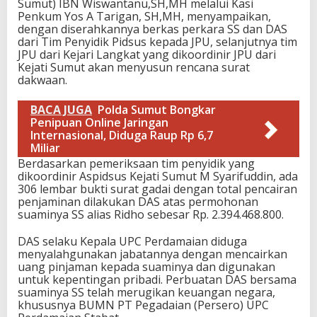
Sumut) IBN Wiswantanu,SH,MH melalui Kasi
Penkum Yos A Tarigan, SH,MH, menyampaikan,
dengan diserahkannya berkas perkara SS dan DAS
dari Tim Penyidik Pidsus kepada JPU, selanjutnya tim
JPU dari Kejari Langkat yang dikoordinir JPU dari
Kejati Sumut akan menyusun rencana surat
dakwaan.
BACA JUGA
Polda Sumut Bongkar
Penipuan Online Jaringan
Internasional, Diduga Raup Rp 6,7
Miliar
Berdasarkan pemeriksaan tim penyidik yang
dikoordinir Aspidsus Kejati Sumut M Syarifuddin, ada
306 lembar bukti surat gadai dengan total pencairan
penjaminan dilakukan DAS atas permohonan
suaminya SS alias Ridho sebesar Rp. 2.394.468.800.
DAS selaku Kepala UPC Perdamaian diduga
menyalahgunakan jabatannya dengan mencairkan
uang pinjaman kepada suaminya dan digunakan
untuk kepentingan pribadi. Perbuatan DAS bersama
suaminya SS telah merugikan keuangan negara,
khususnya BUMN PT Pegadaian (Persero) UPC