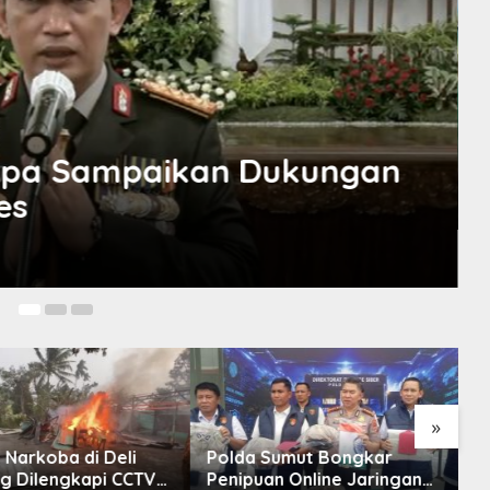
NASIONAL
,
PUBLIK
,
SUMATERA UTARA
Atlet Medan Peraih Medali di
25 Oktober 2021
»
li
Polda Sumut Bongkar
Polda Sumut Un
CCTV
Penipuan Online Jaringan
Industri Vape Ge