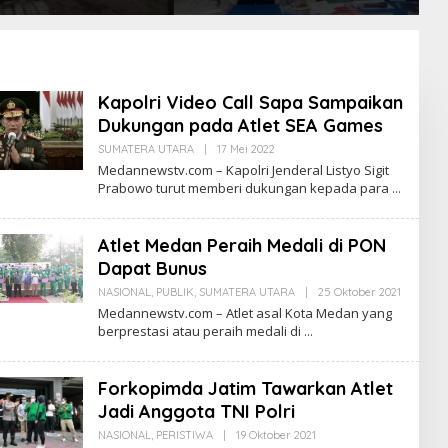
1
Internasional, Diduga Raup
Sunggal
Rp 6,7 Miliar
Kapolri Video Call Sapa Sampaikan
Dukungan pada Atlet SEA Games
SUMATERA UTARA
|
17 Mei 2022
O
L
Medannewstv.com – Kapolri Jenderal Listyo Sigit
E
Prabowo turut memberi dukungan kepada para
H
M
E
D
Atlet Medan Peraih Medali di PON
A
N
Dapat Bunus
N
E
NASIONAL
,
PUBLIK
,
SUMATERA UTARA
|
25 Oktober 2021
O
W
L
Medannewstv.com – Atlet asal Kota Medan yang
S
E
berprestasi atau peraih medali di
T
H
V
M
E
D
Forkopimda Jatim Tawarkan Atlet
A
N
Jadi Anggota TNI Polri
N
E
NASIONAL
,
PERISTIWA
|
19 Oktober 2021
O
W