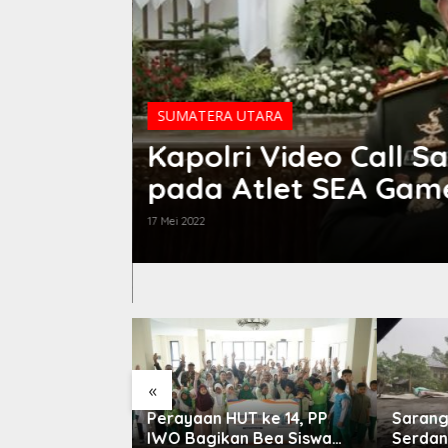
l Sapa Sampaikan Dukungan
ames
«
Perayaan HUT ke 14, PP
Sarang Narkoba di De
IWO Bagikan Bea Siswa
Serdang Dilengkapi 