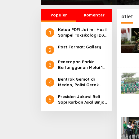
Untuk 8 Siswa SD
dan HT, Polisi Ringkus 
Muhammadiyah 16 Jaksel
Orang
Populer
Komentar
atlet
Ketua PDFI Jatim : Hasil
1
Sampel Toksikologi Dua
Korban Kanjuruhan
Tidak Terdeteksi
Post Format: Gallery
2
Adanya Gas Air Mata
Penerapan Parkir
3
Berlangganan Mulai 1
Juli 2024, Motor Rp90
Ribu/ Tahun
Bentrok Gemot di
4
Medan, Polisi Gerak
Cepat 11 Ditangkap
Presiden Jokowi Beli
5
Sapi Kurban Asal Binjai
Seharga Rp 90 Juta,
Berat 860 Kg