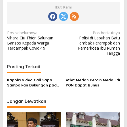
Ikuti Kami
N
Pos sebelumnya
Pos berikutnya
Vihara Ciu Thien Salurkan
Polisi di Labuhan Batu
a
Bansos Kepada Warga
Tembak Perampok dan
v
Terdampak Covid-19
Pemerkosa Ibu Rumah
Tangga
i
g
Posting Terkait
a
s
Kapolri Video Call Sapa
Atlet Medan Peraih Medali di
Sampaikan Dukungan pada
PON Dapat Bunus
i
Atlet SEA Games
p
Jangan Lewatkan
o
s