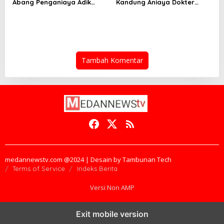
Abang Penganiaya Adik
Kandung Aniaya Dokter
Kandung
Kecantikan
Tambah Komentar
medannewstv.com @2024 | Desain by Tambunan Tech
Terms of Service
Indeks Berita
Versi Non AMP
Exit mobile version