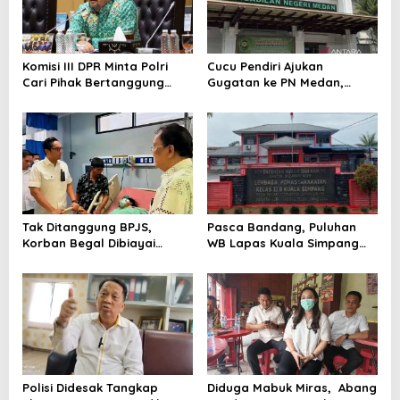
Komisi III DPR Minta Polri
Cucu Pendiri Ajukan
Cari Pihak Bertanggung
Gugatan ke PN Medan,
Jawab di Korupsi Batu Bara
Terkait Sengketa Lahan YP
yang Picu Blackout
Parulian
Tak Ditanggung BPJS,
Pasca Bandang, Puluhan
Korban Begal Dibiayai
WB Lapas Kuala Simpang
Pemko Medan
Yang Sempat Kabur Telah
Kembali
Polisi Didesak Tangkap
Diduga Mabuk Miras, Abang