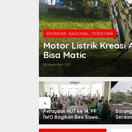
EKONOMI
,
NASIONAL
,
PERISTIWA
Motor Listrik Kreas
Bisa Matic
30 November 2021
«
 Bunuh Nenek
Perayaan HUT ke 14, PP
Sarang 
if Diduga
IWO Bagikan Bea Siswa
Serdang
 Rp 50 Juta
Untuk 8 Siswa SD
dan HT, 
Muhammadiyah 16 Jaksel
Orang