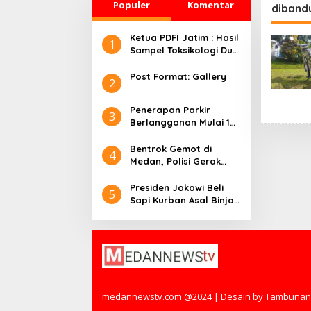
Populer
Komentar
diband
Ketua PDFI Jatim : Hasil
1
Sampel Toksikologi Dua
Korban Kanjuruhan
Tidak Terdeteksi
Post Format: Gallery
2
Adanya Gas Air Mata
Penerapan Parkir
3
Berlangganan Mulai 1
Juli 2024, Motor Rp90
Ribu/ Tahun
Bentrok Gemot di
4
Medan, Polisi Gerak
Cepat 11 Ditangkap
Presiden Jokowi Beli
5
Sapi Kurban Asal Binjai
Seharga Rp 90 Juta,
Berat 860 Kg
medannewstv.com @2024 | Desain by Tambunan