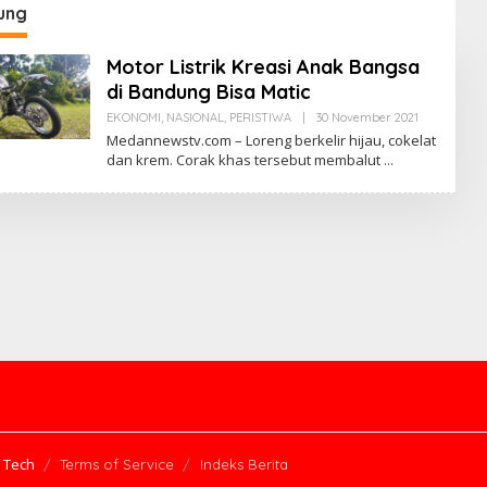
ung
Motor Listrik Kreasi Anak Bangsa
di Bandung Bisa Matic
EKONOMI
,
NASIONAL
,
PERISTIWA
|
30 November 2021
O
L
Medannewstv.com – Loreng berkelir hijau, cokelat
E
dan krem. Corak khas tersebut membalut
H
M
E
D
A
N
N
E
W
S
T
V
 Tech
Terms of Service
Indeks Berita