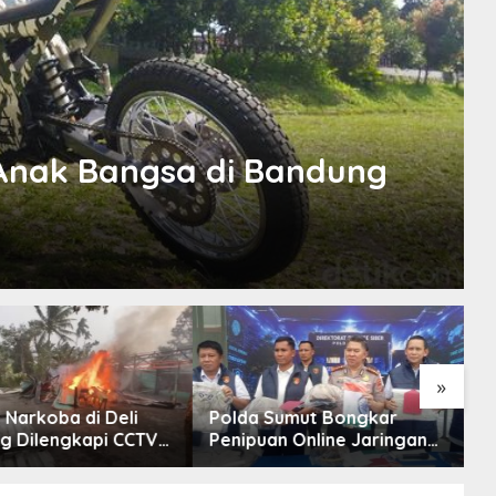
i Anak Bangsa di Bandung
»
Narkoba di Deli
Polda Sumut Bongkar
Po
 Dilengkapi CCTV
Penipuan Online Jaringan
Ind
Polisi Ringkus 1
Internasional, Diduga Raup
Su
Rp 6,7 Miliar