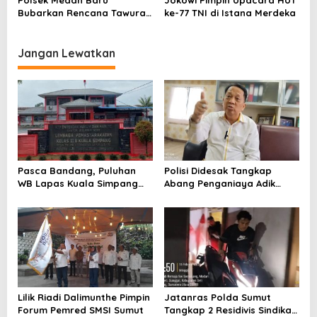
Polsek Medan Baru
Jokowi Pimpin Upacara HUT
Bubarkan Rencana Tawuran
ke-77 TNI di Istana Merdeka
Pelajar
Jangan Lewatkan
Pasca Bandang, Puluhan
Polisi Didesak Tangkap
WB Lapas Kuala Simpang
Abang Penganiaya Adik
Yang Sempat Kabur Telah
Kandung
Kembali
Lilik Riadi Dalimunthe Pimpin
Jatanras Polda Sumut
Forum Pemred SMSI Sumut
Tangkap 2 Residivis Sindikat