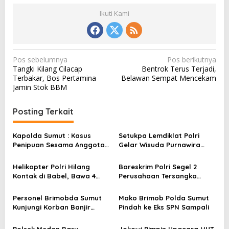
Ikuti Kami
N
Pos sebelumnya
Pos berikutnya
Tangki Kilang Cilacap
Bentrok Terus Terjadi,
a
Terbakar, Bos Pertamina
Belawan Sempat Mencekam
v
Jamin Stok BBM
i
Posting Terkait
g
a
Kapolda Sumut : Kasus
Setukpa Lemdiklat Polri
s
Penipuan Sesama Anggota
Gelar Wisuda Purnawira
Polri Sudah Diperiksa
Tahun 2022
i
Propam
Helikopter Polri Hilang
Bareskrim Polri Segel 2
p
Kontak di Babel, Bawa 4
Perusahaan Tersangka
o
Kru-Jok Ditemukan
Kasus Gagal Ginjal Akut
s
Personel Brimobda Sumut
Mako Brimob Polda Sumut
Kunjungi Korban Banjir
Pindah ke Eks SPN Sampali
Langkat