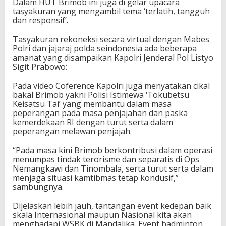
Dalam HUT Brimob ini juga di gelar upacara
tasyakuran yang mengambil tema ‘terlatih, tangguh
dan responsif’.
Tasyakuran rekoneksi secara virtual dengan Mabes
Polri dan jajaraj polda seindonesia ada beberapa
amanat yang disampaikan Kapolri Jenderal Pol Listyo
Sigit Prabowo:
Pada video Coference Kapolri juga menyatakan cikal
bakal Brimob yakni Polisi Istimewa ‘Tokubetsu
Keisatsu Tai’ yang membantu dalam masa
peperangan pada masa penjajahan dan paska
kemerdekaan RI dengan turut serta dalam
peperangan melawan penjajah.
“Pada masa kini Brimob berkontribusi dalam operasi
menumpas tindak terorisme dan separatis di Ops
Nemangkawi dan Tinombala, serta turut serta dalam
menjaga situasi kamtibmas tetap kondusif,”
sambungnya.
Dijelaskan lebih jauh, tantangan event kedepan baik
skala Internasional maupun Nasional kita akan
menghadapi WSBK di Mandalika. Event badminton