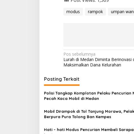
modus
rampok
umpan wani
N
Pos sebelumnya
Lurah di Medan Diminta Berinovasi 
a
Maksimalkan Dana Kelurahan
v
i
Posting Terkait
g
Polisi Tangkap Komplotan Pelaku Pencurian
a
Pecah Kaca Mobil di Medan
s
Mobil Dirampok di Tol Tanjung Morawa, Pela
i
Berpura Pura Tolong Ban Kempes
p
o
Hati – hati Modus Pencurian Membeli Sarapa