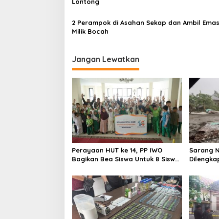
Lontong
s
2 Perampok di Asahan Sekap dan Ambil Emas
Milik Bocah
Jangan Lewatkan
Perayaan HUT ke 14, PP IWO
Sarang N
Bagikan Bea Siswa Untuk 8 Siswa
Dilengkap
SD Muhammadiyah 16 Jaksel
Ringkus 