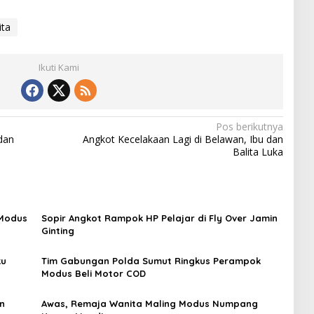
ta
Ikuti Kami
Pos berikutnya
dan
Angkot Kecelakaan Lagi di Belawan, Ibu dan
Balita Luka
 Modus
Sopir Angkot Rampok HP Pelajar di Fly Over Jamin
Ginting
ku
Tim Gabungan Polda Sumut Ringkus Perampok
Modus Beli Motor COD
n
Awas, Remaja Wanita Maling Modus Numpang