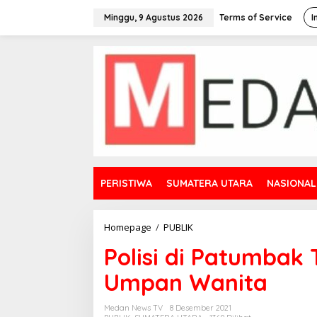
L
e
Minggu, 9 Agustus 2026
Terms of Service
I
w
a
t
i
k
e
k
o
n
t
e
n
PERISTIWA
SUMATERA UTARA
NASIONAL
Homepage
/
PUBLIK
P
o
Polisi di Patumba
l
i
Umpan Wanita
s
i
d
Medan News TV
8 Desember 2021
i