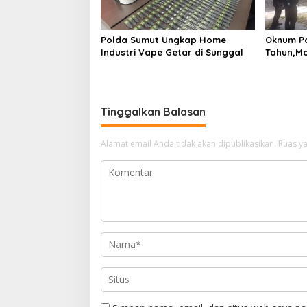
Polda Sumut Ungkap Home
Oknum Po
Industri Vape Getar di Sunggal
Tahun,Mo
Rp 50 Ju
Tinggalkan Balasan
Alamat email Anda tidak akan dipublikasikan.
Ruas ya