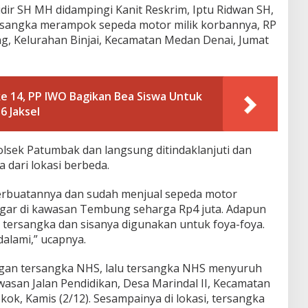
ir SH MH didampingi Kanit Reskrim, Iptu Ridwan SH,
rsangka merampok sepeda motor milik korbannya, RP
ung, Kelurahan Binjai, Kecamatan Medan Denai, Jumat
e 14, PP IWO Bagikan Bea Siswa Untuk
 Jaksel
sek Patumbak dan langsung ditindaklanjuti dan
dari lokasi berbeda.
rbuatannya dan sudah menjual sepeda motor
egar di kawasan Tembung seharga Rp4 juta. Adapun
 tersangka dan sisanya digunakan untuk foya-foya.
dalami,” ucapnya.
ngan tersangka NHS, lalu tersangka NHS menyuruh
asan Jalan Pendidikan, Desa Marindal II, Kecamatan
k, Kamis (2/12). Sesampainya di lokasi, tersangka