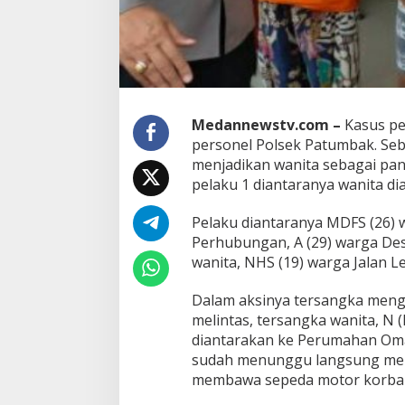
o
d
u
s
U
m
p
a
Medannewstv.com –
Kasus pe
n
personel Polsek Patumbak. S
W
menjadikan wanita sebagai panc
a
n
pelaku 1 diantaranya wanita di
i
t
Pelaku diantaranya MDFS (26) 
a
Perhubungan, A (29) warga De
wanita, NHS (19) warga Jalan L
Dalam aksinya tersangka meng
melintas, tersangka wanita, 
diantarakan ke Perumahan Oma 
sudah menunggu langsung memu
membawa sepeda motor korba