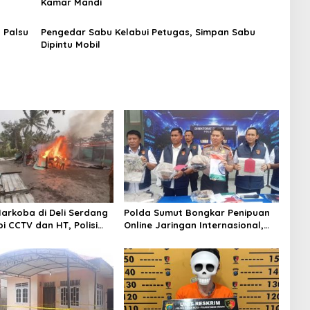
Kamar Mandi
 Palsu
Pengedar Sabu Kelabui Petugas, Simpan Sabu
Dipintu Mobil
arkoba di Deli Serdang
Polda Sumut Bongkar Penipuan
i CCTV dan HT, Polisi
Online Jaringan Internasional,
1 Orang
Diduga Raup Rp 6,7 Miliar