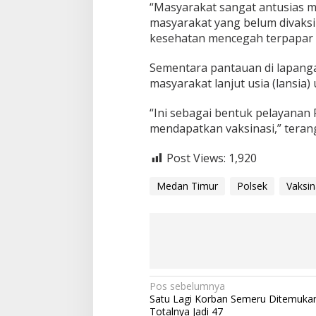
“Masyarakat sangat antusias m
masyarakat yang belum divaksi
kesehatan mencegah terpapar 
Sementara pantauan di lapanga
masyarakat lanjut usia (lansia)
“Ini sebagai bentuk pelayanan
mendapatkan vaksinasi,” teran
Post Views:
1,920
Medan Timur
Polsek
Vaksin
N
Pos sebelumnya
Satu Lagi Korban Semeru Ditemuka
a
Totalnya Jadi 47