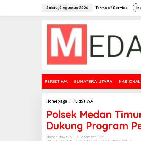
L
e
Sabtu, 8 Agustus 2026
Terms of Service
In
w
a
t
i
k
e
k
o
n
t
e
n
PERISTIWA
SUMATERA UTARA
NASIONAL
Homepage
/
PERISTIWA
P
o
Polsek Medan Timu
l
s
Dukung Program P
e
k
M
Medan News TV
13 Desember 2021
e