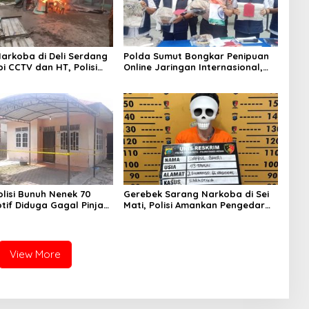
arkoba di Deli Serdang
Polda Sumut Bongkar Penipuan
i CCTV dan HT, Polisi
Online Jaringan Internasional,
1 Orang
Diduga Raup Rp 6,7 Miliar
lisi Bunuh Nenek 70
Gerebek Sarang Narkoba di Sei
tif Diduga Gagal Pinjam
Mati, Polisi Amankan Pengedar
ta
Sabu
View More