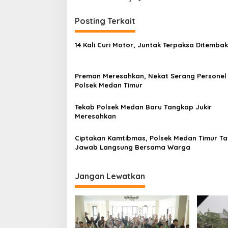
v
i
Posting Terkait
g
14 Kali Curi Motor, Juntak Terpaksa Ditembak 
a
s
Preman Meresahkan, Nekat Serang Personel
i
Polsek Medan Timur
p
o
Tekab Polsek Medan Baru Tangkap Jukir
Meresahkan
s
Ciptakan Kamtibmas, Polsek Medan Timur T
Jawab Langsung Bersama Warga
Jangan Lewatkan