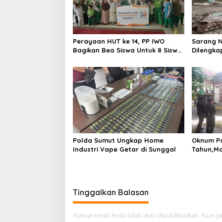
Perayaan HUT ke 14, PP IWO
Sarang N
Bagikan Bea Siswa Untuk 8 Siswa
Dilengkap
SD Muhammadiyah 16 Jaksel
Ringkus 
Polda Sumut Ungkap Home
Oknum Po
Industri Vape Getar di Sunggal
Tahun,Mo
Rp 50 Ju
Tinggalkan Balasan
Alamat email Anda tidak akan dipublikasikan.
Ruas ya