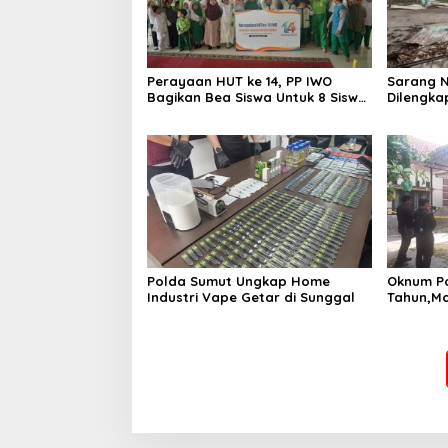
Perayaan HUT ke 14, PP IWO
Sarang N
Bagikan Bea Siswa Untuk 8 Siswa
Dilengkap
SD Muhammadiyah 16 Jaksel
Ringkus 
Polda Sumut Ungkap Home
Oknum Po
Industri Vape Getar di Sunggal
Tahun,Mo
Rp 50 Ju