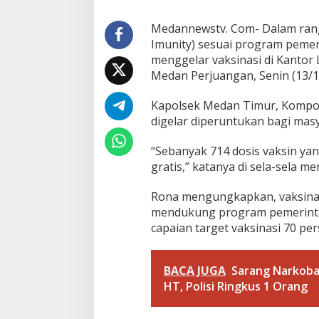
s
i
D
Medannewstv. Com- Dalam ran
u
Imunity) sesuai program pemer
k
menggelar vaksinasi di Kantor L
u
Medan Perjuangan, Senin (13/1
n
g
P
Kapolsek Medan Timur, Kompo
r
digelar diperuntukan bagi masya
o
g
“Sebanyak 714 dosis vaksin yan
r
gratis,” katanya di sela-sela me
a
m
P
Rona mengungkapkan, vaksinas
e
mendukung program pemerinta
m
capaian target vaksinasi 70 pe
e
r
i
BACA JUGA
Sarang Narkoba 
n
t
HT, Polisi Ringkus 1 Orang
a
h