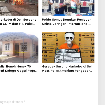
arkoba di Deli Serdang
Polda Sumut Bongkar Penipuan
i CCTV dan HT, Polisi
Online Jaringan Internasional,
1 Orang
Diduga Raup Rp 6,7 Miliar
lisi Bunuh Nenek 70
Gerebek Sarang Narkoba di Sei
tif Diduga Gagal Pinjam
Mati, Polisi Amankan Pengedar
ta
Sabu
ng wajib ditandai
*