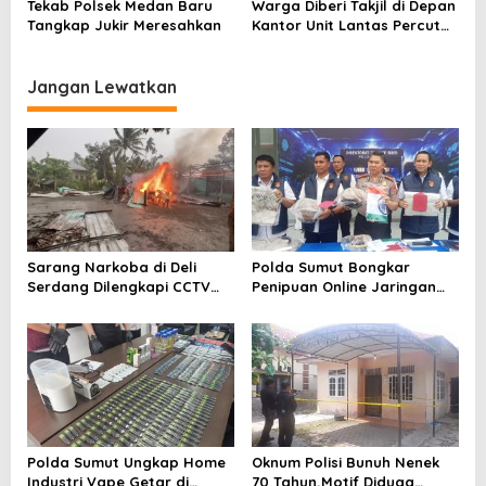
Tekab Polsek Medan Baru
Warga Diberi Takjil di Depan
Tangkap Jukir Meresahkan
Kantor Unit Lantas Percut
Sei Tuan
Jangan Lewatkan
Sarang Narkoba di Deli
Polda Sumut Bongkar
Serdang Dilengkapi CCTV
Penipuan Online Jaringan
dan HT, Polisi Ringkus 1
Internasional, Diduga Raup
Orang
Rp 6,7 Miliar
Polda Sumut Ungkap Home
Oknum Polisi Bunuh Nenek
Industri Vape Getar di
70 Tahun,Motif Diduga