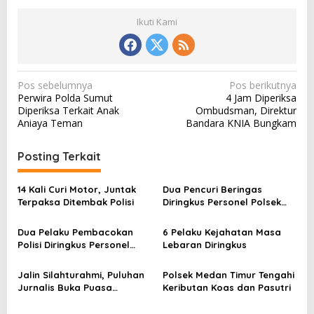
Ikuti Kami
N
Pos sebelumnya
Pos berikutnya
Perwira Polda Sumut
4 Jam Diperiksa
a
Diperiksa Terkait Anak
Ombudsman, Direktur
v
Aniaya Teman
Bandara KNIA Bungkam
i
Posting Terkait
g
a
14 Kali Curi Motor, Juntak
Dua Pencuri Beringas
s
Terpaksa Ditembak Polisi
Diringkus Personel Polsek
Percut Sei Tuan
i
Dua Pelaku Pembacokan
6 Pelaku Kejahatan Masa
p
Polisi Diringkus Personel
Lebaran Diringkus
o
Polsek Medan Timur
s
Jalin Silahturahmi, Puluhan
Polsek Medan Timur Tengahi
Jurnalis Buka Puasa
Keributan Koas dan Pasutri
Bersama