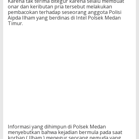
Karena tak terima ditegur karena selalu membuat
onar dan keributan pria tersebut melakukan
pembacokan terhadap seseorang anggota Polisi
Aipda Ilham yang berdinas di Intel Polsek Medan
Timur.
Informasi yang dihimpun di Polsek Medan
menyebutkan bahwa kejadian bermula pada saat
korban ( Ilham ) menegur seorang pemuda yang