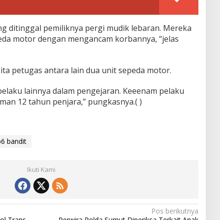
 ditinggal pemiliknya pergi mudik lebaran. Mereka
eda motor dengan mengancam korbannya, “jelas
ita petugas antara lain dua unit sepeda motor.
 pelaku lainnya dalam pengejaran. Keeenam pelaku
an 12 tahun penjara,” pungkasnya.( )
6 bandit
Ikuti Kami
Pos berikutnya
ol Trans
Perwira Polda Sumut Diperiksa Terkait Anak