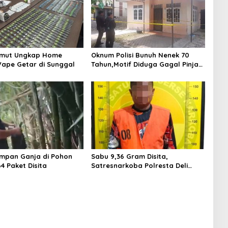
umut Ungkap Home
Oknum Polisi Bunuh Nenek 70
 Vape Getar di Sunggal
Tahun,Motif Diduga Gagal Pinjam
Rp 50 Juta
mpan Ganja di Pohon
Sabu 9,36 Gram Disita,
4 Paket Disita
Satresnarkoba Polresta Deli
Serdang Tangkap Pria Asal
Sergai