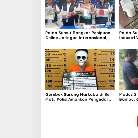
Polda Sumut Bongkar Penipuan
Polda S
Online Jaringan Internasional,
Industri
Diduga Raup Rp 6,7 Miliar
Gerebek Sarang Narkoba di Sei
Modus Si
Mati, Polisi Amankan Pengedar
Bambu, 6
Sabu