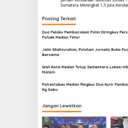
a
Sumatera Meningkat 1,5 Juta Kenda
v
i
Posting Terkait
g
Dua Pelaku Pembacokan Polisi Diringkus Pers
a
Polsek Medan Timur
s
Jalin Silahturahmi, Puluhan Jurnalis Buka Pu
i
Bersama
p
o
Wali Kota Medan Tutup Sementara Lokasi Hi
Malam
s
Polrestabes Medan Ringkus Dua Kurir Pemb
Kg Sabu
Jangan Lewatkan