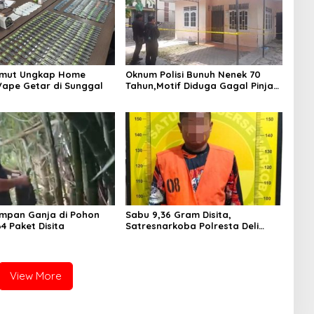
umut Ungkap Home
Oknum Polisi Bunuh Nenek 70
 Vape Getar di Sunggal
Tahun,Motif Diduga Gagal Pinjam
Rp 50 Juta
mpan Ganja di Pohon
Sabu 9,36 Gram Disita,
4 Paket Disita
Satresnarkoba Polresta Deli
Serdang Tangkap Pria Asal
Sergai
View More