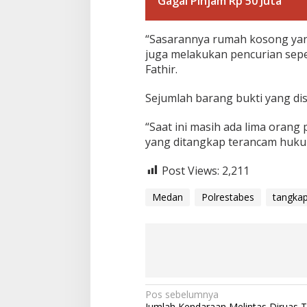
Gagal Pinjam Rp 50 Juta
“Sasarannya rumah kosong yang
juga melakukan pencurian sep
Fathir.
Sejumlah barang bukti yang dis
“Saat ini masih ada lima orang
yang ditangkap terancam hukum
Post Views:
2,211
Medan
Polrestabes
tangkap
N
Pos sebelumnya
Jumlah Kendaraan Melintas Diruas T