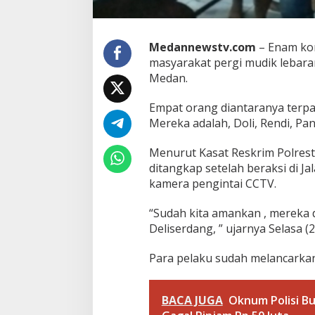
g
k
u
s
Medannewstv.com
– Enam kom
masyarakat pergi mudik lebara
Medan.
Empat orang diantaranya terp
Mereka adalah, Doli, Rendi, Pa
Menurut Kasat Reskrim Polres
ditangkap setelah beraksi di 
kamera pengintai CCTV.
“Sudah kita amankan , mereka
Deliserdang, ” ujarnya Selasa (2
Para pelaku sudah melancarkan 
BACA JUGA
Oknum Polisi B