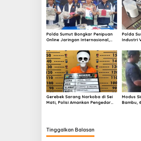
Polda Sumut Bongkar Penipuan
Polda S
Online Jaringan Internasional,
Industri
Diduga Raup Rp 6,7 Miliar
Gerebek Sarang Narkoba di Sei
Modus Si
Mati, Polisi Amankan Pengedar
Bambu, 6
Sabu
Tinggalkan Balasan