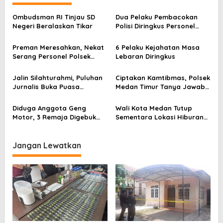
g
a
Ombudsman RI Tinjau SD
Dua Pelaku Pembacokan
Negeri Beralaskan Tikar
Polisi Diringkus Personel
s
Polsek Medan Timur
i
Preman Meresahkan, Nekat
6 Pelaku Kejahatan Masa
Serang Personel Polsek
Lebaran Diringkus
p
Medan Timur
o
Jalin Silahturahmi, Puluhan
Ciptakan Kamtibmas, Polsek
s
Jurnalis Buka Puasa
Medan Timur Tanya Jawab
Bersama
Langsung Bersama Warga
Diduga Anggota Geng
Wali Kota Medan Tutup
Motor, 3 Remaja Digebuk
Sementara Lokasi Hiburan
Warga, Satu Tewas
Malam
Jangan Lewatkan