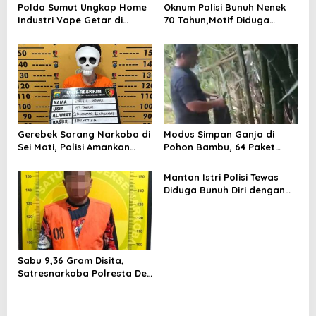
Polda Sumut Ungkap Home
Oknum Polisi Bunuh Nenek
Industri Vape Getar di
70 Tahun,Motif Diduga
Sunggal
Gagal Pinjam Rp 50 Juta
Gerebek Sarang Narkoba di
Modus Simpan Ganja di
Sei Mati, Polisi Amankan
Pohon Bambu, 64 Paket
Pengedar Sabu
Disita
Mantan Istri Polisi Tewas
Diduga Bunuh Diri dengan
Senjata Api
Sabu 9,36 Gram Disita,
Satresnarkoba Polresta Deli
Serdang Tangkap Pria Asal
Sergai