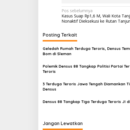
N
Pos sebelumnya
Kasus Suap Rp1,6 M, Wali Kota Tanj
a
Nonaktif Dieksekusi ke Rutan Tanju
v
i
Posting Terkait
g
Geledah Rumah Terduga Teroris, Densus Tem
a
Bom di Sleman
s
Polemik Densus 88 Tangkap Politisi Partai Te
i
Teroris
p
o
3 Terduga Teroris Jawa Tengah Diamankan T
Densus
s
Densus 88 Tangkap Tiga Terduga Teroris JI d
Jangan Lewatkan