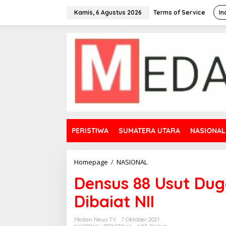
L
e
Kamis, 6 Agustus 2026
Terms of Service
In
w
a
t
i
k
e
k
o
n
t
e
n
PERISTIWA
SUMATERA UTARA
NASIONAL
Homepage
/
NASIONAL
D
e
Densus 88 Usut Du
n
s
Dibaiat NII
u
s
8
Medan News TV
7 Oktober 2021
8