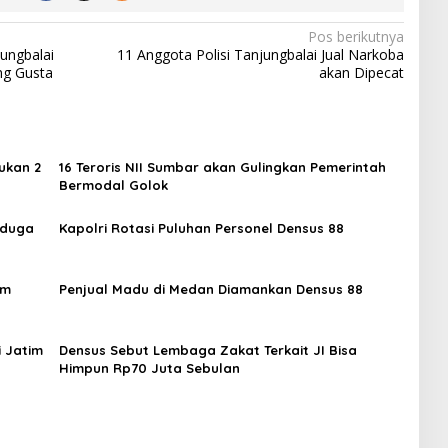
Pos berikutnya
ungbalai
11 Anggota Polisi Tanjungbalai Jual Narkoba
ng Gusta
akan Dipecat
ukan 2
16 Teroris NII Sumbar akan Gulingkan Pemerintah
Bermodal Golok
rduga
Kapolri Rotasi Puluhan Personel Densus 88
im
Penjual Madu di Medan Diamankan Densus 88
i Jatim
Densus Sebut Lembaga Zakat Terkait JI Bisa
Himpun Rp70 Juta Sebulan