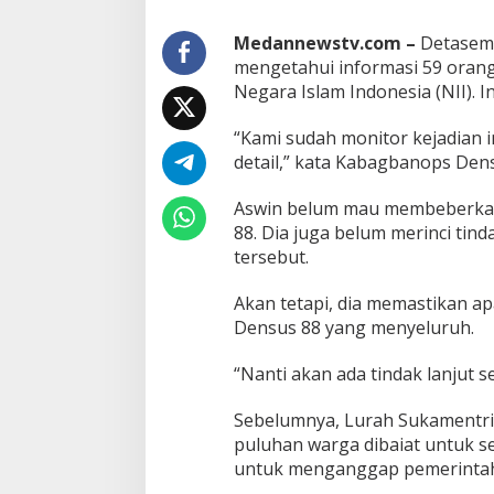
b
a
i
Medannewstv.com –
Detaseme
a
mengetahui informasi 59 orang 
t
Negara Islam Indonesia (NII). In
N
I
“Kami sudah monitor kejadian 
I
detail,” kata Kabagbanops Den
Aswin belum mau membeberkan 
88. Dia juga belum merinci tin
tersebut.
Akan tetapi, dia memastikan ap
Densus 88 yang menyeluruh.
“Nanti akan ada tindak lanjut 
Sebelumnya, Lurah Sukamentr
puluhan warga dibaiat untuk se
untuk menganggap pemerintah 