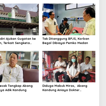
diri Ajukan Gugatan ke
Tak Ditanggung BPJS, Korban
, Terkait Sengketa
Begal Dibiayai Pemko Medan
 Parulian
idesak Tangkap Abang
Diduga Mabuk Miras, Abang
ya Adik Kandung
Kandung Aniaya Dokter
Kecantikan