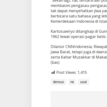
“Sekali lagi, hai, tentara dan 
membasmi pengacau-pengacau itu
tak dapat menyehatkan jiwa ya
berbicara satu bahasa yang leb
Kemerdekaan Indonesia di Ista
Kartosuwiryo ditangkap di Gun
1962 lewat operasi pagar betis 
Dilansir CNNIndonesia, Riwayat
Jawa Barat, tetapi juga di daer
serta Kahar Muzakkar di Makas
(bas)
Post Views:
1,415
densus
nii
usut