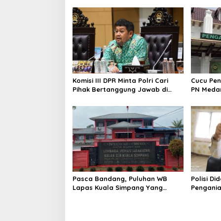
Komisi III DPR Minta Polri Cari
Cucu Pen
Pihak Bertanggung Jawab di
PN Medan
Korupsi Batu Bara yang Picu
Lahan YP
Blackout
Pasca Bandang, Puluhan WB
Polisi D
Lapas Kuala Simpang Yang
Pengania
Sempat Kabur Telah Kembali