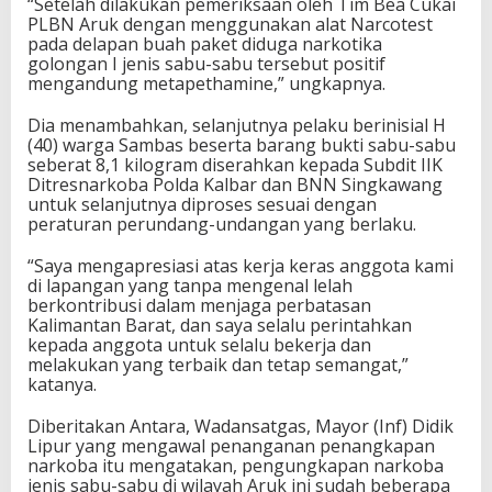
“Setelah dilakukan pemeriksaan oleh Tim Bea Cukai
PLBN Aruk dengan menggunakan alat Narcotest
pada delapan buah paket diduga narkotika
golongan I jenis sabu-sabu tersebut positif
mengandung metapethamine,” ungkapnya.
Dia menambahkan, selanjutnya pelaku berinisial H
(40) warga Sambas beserta barang bukti sabu-sabu
seberat 8,1 kilogram diserahkan kepada Subdit IIK
Ditresnarkoba Polda Kalbar dan BNN Singkawang
untuk selanjutnya diproses sesuai dengan
peraturan perundang-undangan yang berlaku.
“Saya mengapresiasi atas kerja keras anggota kami
di lapangan yang tanpa mengenal lelah
berkontribusi dalam menjaga perbatasan
Kalimantan Barat, dan saya selalu perintahkan
kepada anggota untuk selalu bekerja dan
melakukan yang terbaik dan tetap semangat,”
katanya.
Diberitakan Antara, Wadansatgas, Mayor (Inf) Didik
Lipur yang mengawal penanganan penangkapan
narkoba itu mengatakan, pengungkapan narkoba
jenis sabu-sabu di wilayah Aruk ini sudah beberapa