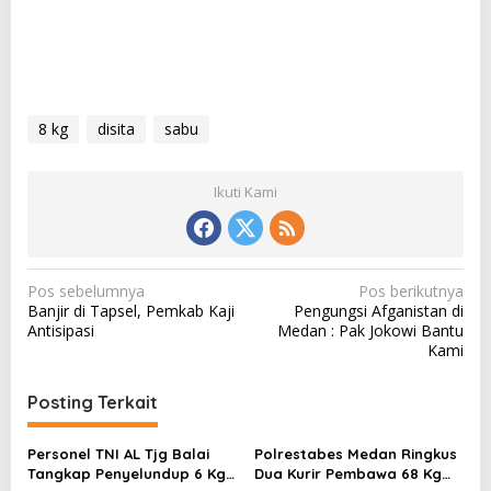
8 kg
disita
sabu
Ikuti Kami
N
Pos sebelumnya
Pos berikutnya
Banjir di Tapsel, Pemkab Kaji
Pengungsi Afganistan di
a
Antisipasi
Medan : Pak Jokowi Bantu
v
Kami
i
Posting Terkait
g
a
Personel TNI AL Tjg Balai
Polrestabes Medan Ringkus
s
Tangkap Penyelundup 6 Kg
Dua Kurir Pembawa 68 Kg