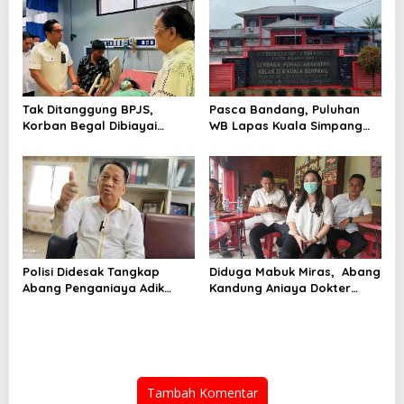
Tak Ditanggung BPJS,
Pasca Bandang, Puluhan
Korban Begal Dibiayai
WB Lapas Kuala Simpang
Pemko Medan
Yang Sempat Kabur Telah
Kembali
Polisi Didesak Tangkap
Diduga Mabuk Miras, Abang
Abang Penganiaya Adik
Kandung Aniaya Dokter
Kandung
Kecantikan
Tambah Komentar