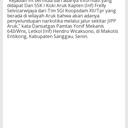
“Kejadian ini bermula dari adanya informasi yang
didapat Dan SSK I Koki Aruk Kapten (Inf) Frelly
Selvizarwijaya dari Tim SGI Koopsdam XII/Tpr yang
berada di wilayah Aruk bahwa akan adanya
penyelundupan narkotika melalui jalur sekitar JIPP
Aruk,” kata Dansatgas Pamtas Yonif Mekanis
643/Wns, Letkol (Inf) Hendro Wicaksono, di Makotis
Entikong, Kabupaten Sanggau, Senin.