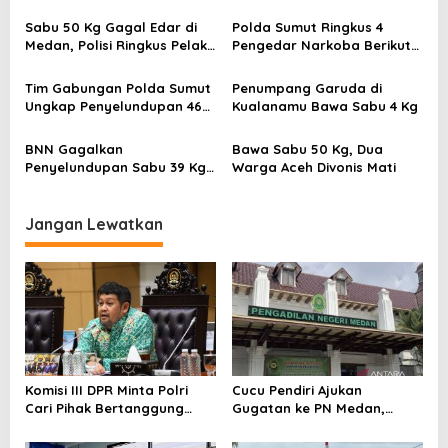
Sabu
Sabu
i
Sabu 50 Kg Gagal Edar di
Polda Sumut Ringkus 4
p
Medan, Polisi Ringkus Pelaku
Pengedar Narkoba Berikut
o
Diparkiran Hotel
20 Kg Sabu
s
Tim Gabungan Polda Sumut
Penumpang Garuda di
Ungkap Penyelundupan 46
Kualanamu Bawa Sabu 4 Kg
Kg Sabu
BNN Gagalkan
Bawa Sabu 50 Kg, Dua
Penyelundupan Sabu 39 Kg
Warga Aceh Divonis Mati
Jaringan Golden Crescent
Jangan Lewatkan
Komisi III DPR Minta Polri
Cucu Pendiri Ajukan
Cari Pihak Bertanggung
Gugatan ke PN Medan,
Jawab di Korupsi Batu Bara
Terkait Sengketa Lahan YP
yang Picu Blackout
Parulian