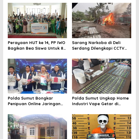
Perayaan HUT ke 14, PP IWO
Sarang Narkoba di Deli
Bagikan Bea Siswa Untuk 8
Serdang Dilengkapi CCTV
Siswa SD Muhammadiyah 16
dan HT, Polisi Ringkus 1
Jaksel
Orang
Polda Sumut Bongkar
Polda Sumut Ungkap Home
Penipuan Online Jaringan
Industri Vape Getar di
Internasional, Diduga Raup
Sunggal
Rp 6,7 Miliar