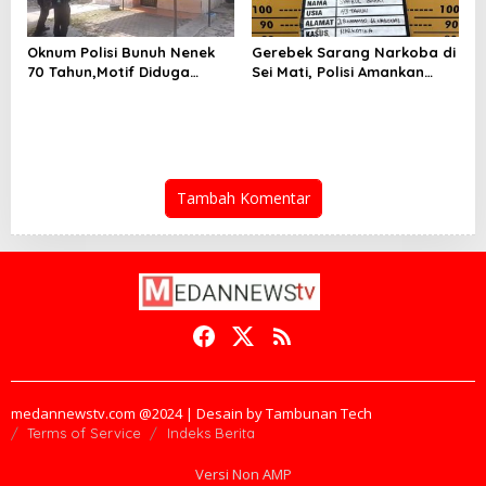
Oknum Polisi Bunuh Nenek
Gerebek Sarang Narkoba di
70 Tahun,Motif Diduga
Sei Mati, Polisi Amankan
Gagal Pinjam Rp 50 Juta
Pengedar Sabu
Tambah Komentar
medannewstv.com @2024 | Desain by Tambunan Tech
Terms of Service
Indeks Berita
Versi Non AMP