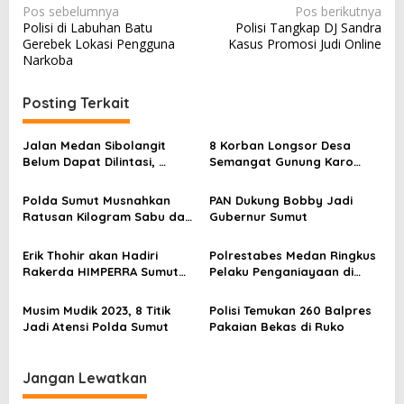
N
Pos sebelumnya
Pos berikutnya
Polisi di Labuhan Batu
Polisi Tangkap DJ Sandra
a
Gerebek Lokasi Pengguna
Kasus Promosi Judi Online
v
Narkoba
i
Posting Terkait
g
a
Jalan Medan Sibolangit
8 Korban Longsor Desa
s
Belum Dapat Dilintasi,
Semangat Gunung Karo
Kendaraan Tertimbun
Sudah Ditemukan
i
Dievakuasi
Polda Sumut Musnahkan
PAN Dukung Bobby Jadi
p
Ratusan Kilogram Sabu dan
Gubernur Sumut
o
Ekstasi
s
Erik Thohir akan Hadiri
Polrestabes Medan Ringkus
Rakerda HIMPERRA Sumut
Pelaku Penganiayaan di
2023
Perkemahan Sibolangit
Musim Mudik 2023, 8 Titik
Polisi Temukan 260 Balpres
Jadi Atensi Polda Sumut
Pakaian Bekas di Ruko
Jangan Lewatkan