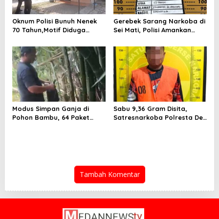
Oknum Polisi Bunuh Nenek
Gerebek Sarang Narkoba di
70 Tahun,Motif Diduga
Sei Mati, Polisi Amankan
Gagal Pinjam Rp 50 Juta
Pengedar Sabu
Modus Simpan Ganja di
Sabu 9,36 Gram Disita,
Pohon Bambu, 64 Paket
Satresnarkoba Polresta Deli
Disita
Serdang Tangkap Pria Asal
Sergai
Tambah Komentar