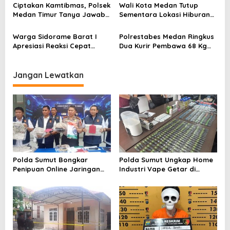
s
Ciptakan Kamtibmas, Polsek
Wali Kota Medan Tutup
Medan Timur Tanya Jawab
Sementara Lokasi Hiburan
Langsung Bersama Warga
Malam
Warga Sidorame Barat I
Polrestabes Medan Ringkus
Apresiasi Reaksi Cepat
Dua Kurir Pembawa 68 Kg
Polsek Medan Timur
Sabu
Jangan Lewatkan
Polda Sumut Bongkar
Polda Sumut Ungkap Home
Penipuan Online Jaringan
Industri Vape Getar di
Internasional, Diduga Raup
Sunggal
Rp 6,7 Miliar