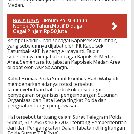
Medan.
BACA JUGA
Oknum Polisi Bunuh
Nenek 70 Tahun,Motif Diduga
Gagal Pinjam Rp 50 Juta
Kompol Faidir Chan sebagai Kapolsek Patumbak,
yang sebelumnya dijabat oleh Plt Kapolsek
Patumbak AKP Neneng Armayanti. Faidir
sebelumnya menjabat sebagai Kapolsek Medan
Area. Sementara itu jabatan Kapolsek Medan Area
dijabat oleh AKP Sawangin.
Kabid Humas Polda Sumut Kombes Hadi Wahyudi
membenarkan adanya rotasi tersebut.
Ia menyebutkan hal itu dilakukan sebagai
penyegaran organisasi pengembangan Susunan
Organisasi dan Tata Kerja tingkat Polda dan
penguatan fungsi pengawasan.
Hal tersebut tertuang dalam Surat Telegram Polda
Sumut, ST/ 754 /X/KEP./2021 tentang Pemberhentian
dari dan Pengangkatan Dalam Jabatan dilingkungan
Polda Sumut TTK.(bas)