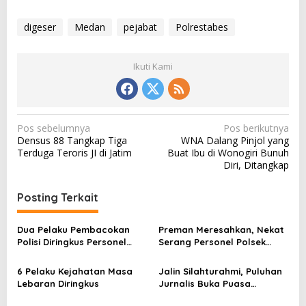
digeser
Medan
pejabat
Polrestabes
Ikuti Kami
N
Pos sebelumnya
Pos berikutnya
Densus 88 Tangkap Tiga
WNA Dalang Pinjol yang
a
Terduga Teroris JI di Jatim
Buat Ibu di Wonogiri Bunuh
v
Diri, Ditangkap
i
Posting Terkait
g
a
Dua Pelaku Pembacokan
Preman Meresahkan, Nekat
s
Polisi Diringkus Personel
Serang Personel Polsek
Polsek Medan Timur
Medan Timur
i
6 Pelaku Kejahatan Masa
Jalin Silahturahmi, Puluhan
p
Lebaran Diringkus
Jurnalis Buka Puasa
o
Bersama